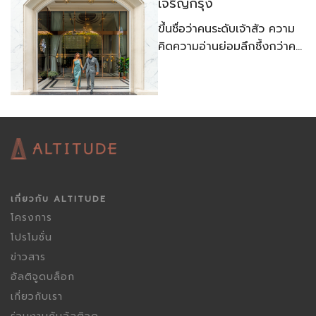
เจริญกรุง​
ขึ้นชื่อว่าคนระดับเจ้าสัว ความ
คิดความอ่านย่อมลึกซึ้งกว่าคน
ธรรมดาทั่วไป ไม่งั้นจะสร้างเนื้อ
สร้างตัวขึ้นมาจนสังคมให้การ
ยอมรับคงเป็นไปไม่ได้
เกี่ยวกับ ALTITUDE
โครงการ
โปรโมชั่น
ข่าวสาร
อัลติจูดบล็อก
เกี่ยวกับเรา