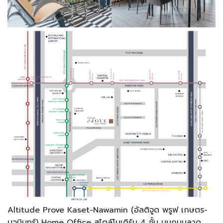
Altitude Prove Kaset-Nawamin (อัลติจูด พรูฟ เกษตร-
นวมินทร์) Home Office สไตล์โมเดิร์น 4 ชั้น บนถนนลาด