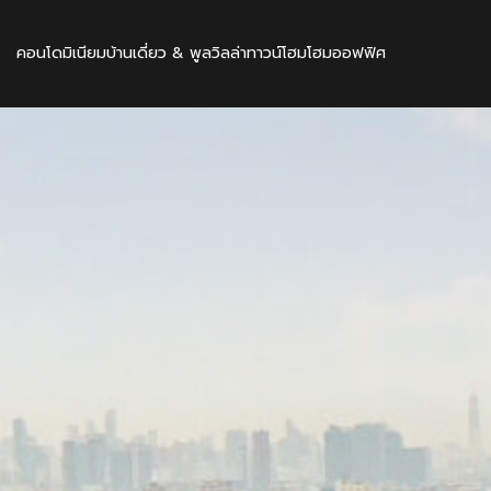
คอนโดมิเนียม
บ้านเดี่ยว & พูลวิลล่า
ทาวน์โฮม
โฮมออฟฟิศ