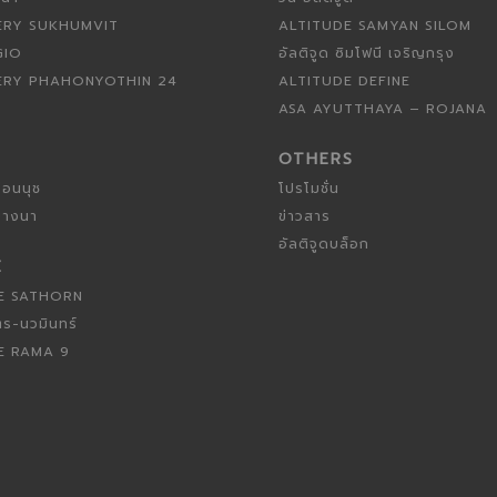
ERY SUKHUMVIT
ALTITUDE SAMYAN SILOM
GIO
อัลติจูด ซิมโฟนี เจริญกรุง
ERY PHAHONYOTHIN 24
ALTITUDE DEFINE
ASA AYUTTHAYA – ROJANA
OTHERS
่อนนุช
โปรโมชั่น
 บางนา
ข่าวสาร
อัลติจูดบล็อก
E
E SATHORN
ตร-นวมินทร์
E RAMA 9