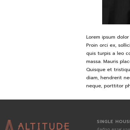
Lorem ipsum dolor 
Proin orci ex, soll
quis turpis a leo 
massa. Mauris place
Quisque et tristiq
diam, hendrerit nec
neque, porttitor ph
SINGLE HOU
อัลติจูด คราฟ บา