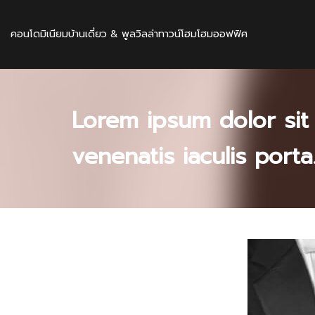
คอนโดมิเนียม
บ้านเดี่ยว & พูลวิลล่า
ทาวน์โฮม
โฮมออฟฟิศ
Lorem ipsum dolor sit 
venenatis iaculis porta