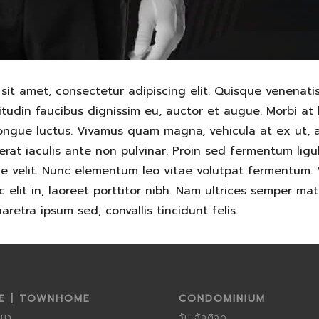
sit amet, consectetur adipiscing elit. Quisque venenatis 
icitudin faucibus dignissim eu, auctor et augue. Morbi at
congue luctus. Vivamus quam magna, vehicula at ex ut, a
rat iaculis ante non pulvinar. Proin sed fermentum ligul
ue velit. Nunc elementum leo vitae volutpat fermentum.
 elit in, laoreet porttitor nibh. Nam ultrices semper mat
aretra ipsum sed, convallis tincidunt felis.
SE | TOWNHOME
CONDOMINIUM
งนา
วัน อัลติจูด