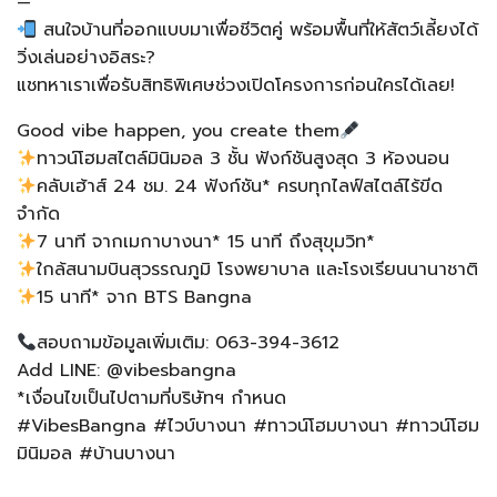
—​
สนใจบ้านที่ออกแบบมาเพื่อชีวิตคู่ พร้อมพื้นที่ให้สัตว์เลี้ยงได้
วิ่งเล่นอย่างอิสระ?​
แชทหาเราเพื่อรับสิทธิพิเศษช่วงเปิดโครงการก่อนใครได้เลย!​
Good vibe happen, you create them
ทาวน์โฮมสไตล์มินิมอล 3 ชั้น ฟังก์ชันสูงสุด 3 ห้องนอน​
คลับเฮ้าส์ 24 ชม. 24 ฟังก์ชัน* ครบทุกไลฟ์สไตล์ไร้ขีด
จำกัด ​
7 นาที จากเมกาบางนา* 15 นาที ถึงสุขุมวิท*​
ใกล้สนามบินสุวรรณภูมิ โรงพยาบาล และโรงเรียนนานาชาติ​
15 นาที* จาก BTS Bangna​
สอบถามข้อมูลเพิ่มเติม: 063-394-3612​
Add LINE: @vibesbangna​
*เงื่อนไขเป็นไปตามที่บริษัทฯ กำหนด​
#VibesBangna #ไวบ์บางนา #ทาวน์โฮมบางนา #ทาวน์โฮม
มินิมอล #บ้านบางนา