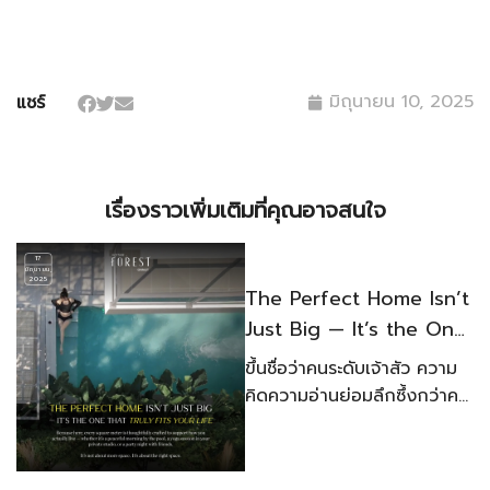
มิถุนายน 10, 2025
แชร์
เรื่องราวเพิ่มเติมที่คุณอาจสนใจ
17
มิถุนายน,
2025
The Perfect Home Isn’t
Just Big — It’s the One
That Truly Fits Your
ขึ้นชื่อว่าคนระดับเจ้าสัว ความ
Life.
คิดความอ่านย่อมลึกซึ้งกว่าคน
ธรรมดาทั่วไป ไม่งั้นจะสร้างเนื้อ
สร้างตัวขึ้นมาจนสังคมให้การ
ยอมรับคงเป็นไปไม่ได้