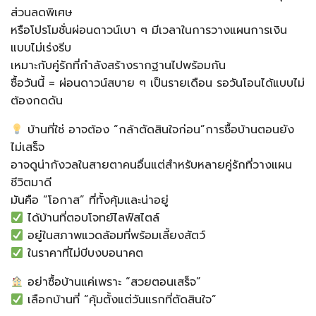
ส่วนลดพิเศษ
หรือโปรโมชั่นผ่อนดาวน์เบา ๆ​ มีเวลาในการวางแผนการเงิน
แบบไม่เร่งรีบ
เหมาะกับคู่รักที่กำลังสร้างรากฐานไปพร้อมกัน​
ซื้อวันนี้ = ผ่อนดาวน์สบาย ๆ เป็นรายเดือน รอวันโอนได้แบบไม่
ต้องกดดัน​
บ้านที่ใช่ อาจต้อง “กล้าตัดสินใจก่อน”​การซื้อบ้านตอนยัง
ไม่เสร็จ
อาจดูน่ากังวลในสายตาคนอื่น​แต่สำหรับหลายคู่รักที่วางแผน
ชีวิตมาดี
มันคือ “โอกาส” ที่ทั้งคุ้มและน่าอยู่​
ได้บ้านที่ตอบโจทย์ไลฟ์สไตล์​
อยู่ในสภาพแวดล้อมที่พร้อมเลี้ยงสัตว์​
ในราคาที่ไม่บีบงบอนาคต​
อย่าซื้อบ้านแค่เพราะ “สวยตอนเสร็จ”​
เลือกบ้านที่ “คุ้มตั้งแต่วันแรกที่ตัดสินใจ”​